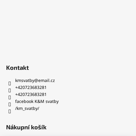
í
Kontakt
kmsvatby
@
email.cz
+420723683281
+420723683281
facebook K&M svatby
/km_svatby/
Nákupní košík