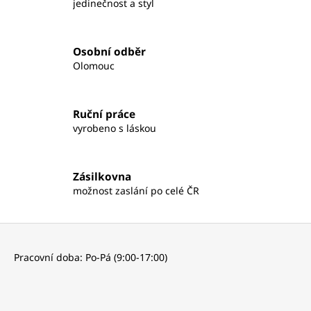
jedinečnost a styl
d
a
c
Osobní odběr
í
Olomouc
p
r
v
Ruční práce
k
vyrobeno s láskou
y
v
ý
Zásilkovna
p
možnost zaslání po celé ČR
i
s
u
Z
á
Pracovní doba: Po-Pá (9:00-17:00)
p
a
t