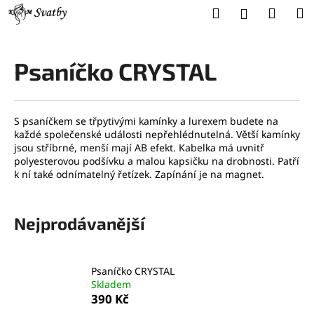
K
Přejít
Hledat
Náku
M
Přihlášení
na
o
obsah
Zpět
Zpět
košík
š
í
Psaníčko CRYSTAL
C
k
o
p
S psaníčkem se třpytivými kamínky a lurexem budete na
o
každé společenské události nepřehlédnutelná. Větší kamínky
t
jsou stříbrné, menší mají AB efekt. Kabelka má uvnitř
polyesterovou podšívku a malou kapsičku na drobnosti. Patří
ř
k ní také odnímatelný řetízek. Zapínání je na magnet.
e
b
u
Nejprodávanější
j
e
Psaníčko CRYSTAL
t
Skladem
e
390 Kč
n