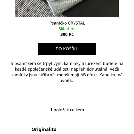
č
k
u
t
j
e
ů
Psaníčko CRYSTAL
m
Skladem
e
390 Kč
DO KOŠÍKU
TYLOVÁ
SUKNĚ
WHITE
S psaníčkem se třpytivými kamínky a lurexem budete na
každé společenské události nepřehlédnutelná. Větší
790
Kč
kamínky jsou stříbrné, menší mají AB efekt. Kabelka má
uvnitř...
1
položek celkem
O
v
l
Originalita
á