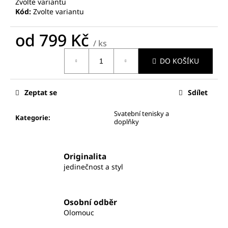
č
Zvolte variantu
Kód:
Zvolte variantu
u
j
od
799 Kč
e
/ ks
m
Měrná
e
DO KOŠÍKU
cena:
SVATEBNÍ
Zeptat se
Sdílet
ŽUPÁNEK
-
NEVĚSTA
Svatební tenisky a
Kategorie
:
doplňky
689
Kč
Originalita
jedinečnost a styl
Osobní odběr
Olomouc