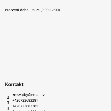
Z
á
Pracovní doba: Po-Pá (9:00-17:00)
p
a
t
í
Kontakt
kmsvatby
@
email.cz
+420723683281
+420723683281