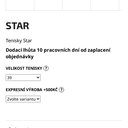
a
j
í
STAR
t
?
Tenisky Star
Dodací lhůta 10 pracovních dní od zaplacení
objednávky
HLEDAT
VELIKOST TENISKY
?
EXPRESNÍ VÝROBA +500KČ
?
D
o
p
o
r
u