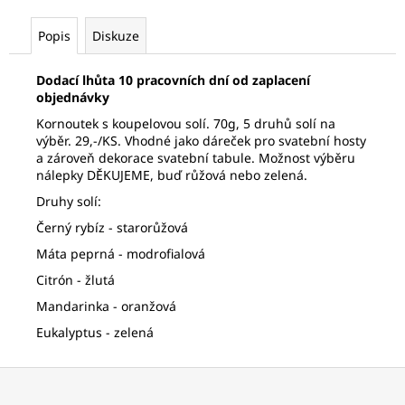
Popis
Diskuze
Dodací lhůta 10 pracovních dní od zaplacení
objednávky
Kornoutek s koupelovou solí. 70g, 5 druhů solí na
výběr. 29,-/KS. Vhodné jako dáreček pro svatební hosty
a zároveň dekorace svatební tabule. Možnost výběru
nálepky DĚKUJEME, buď růžová nebo zelená.
Druhy solí:
Černý rybíz - starorůžová
Máta peprná - modrofialová
Citrón - žlutá
Mandarinka - oranžová
Eukalyptus - zelená
Z
á