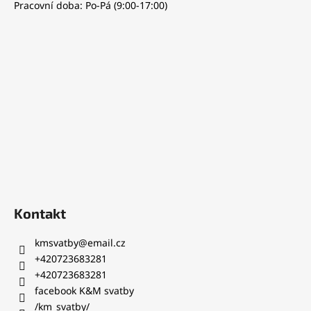
Pracovní doba: Po-Pá (9:00-17:00)
p
a
t
í
Kontakt
kmsvatby
@
email.cz
+420723683281
+420723683281
facebook K&M svatby
/km_svatby/