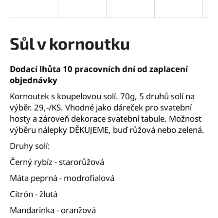
a
j
í
Sůl v kornoutku
t
?
Dodací lhůta 10 pracovních dní od zaplacení
objednávky
Kornoutek s koupelovou solí. 70g, 5 druhů solí na
výběr. 29,-/KS. Vhodné jako dáreček pro svatební
HLEDAT
hosty a zároveň dekorace svatební tabule. Možnost
výběru nálepky DĚKUJEME, buď růžová nebo zelená.
Druhy solí:
D
Černý rybíz - starorůžová
o
p
Máta peprná - modrofialová
o
Citrón - žlutá
r
u
Mandarinka - oranžová