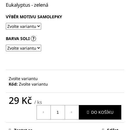
č
Eukalyptus - zelená
u
j
VÝBĚR MOTIVU SAMOLEPKY
e
m
e
BARVA SOLI
?
PSANÍČKO
CRYSTAL
390
Kč
Zvolte variantu
Kód:
Zvolte variantu
29 Kč
/ ks
Měrná
DO KOŠÍKU
cena: