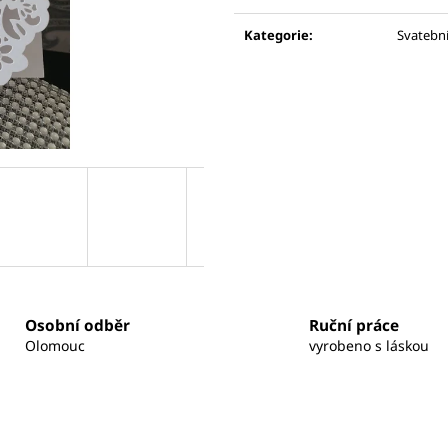
Měrná
SVATEBNÍ ŽUPÁNEK - NEVĚSTA
TYLOVÁ SUKNĚ 
cena:
689 Kč
790 Kč
Kategorie
:
Svatebn
Osobní odběr
Ruční práce
Olomouc
vyrobeno s láskou