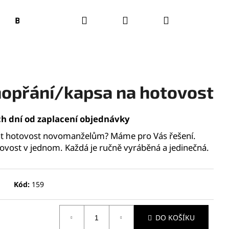
Hledat
Přihlášení
Nákupní
Bílá džínová bunda
Svatební blahopřání/kapsa 
košík
hopřání/kapsa na hotovost
ch dní od zaplacení objednávky
vat hotovost novomanželům? Máme pro Vás řešení.
ovost v jednom. Každá je ručně vyráběná a jedinečná.
Kód:
159
Následující
DO KOŠÍKU