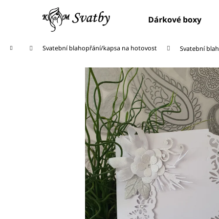
K
Přejít
na
o
Dárkové boxy
obsah
Zpět
Zpět
š
do
do
í
Domů
Svatební blahopřání/kapsa na hotovost
Svatební bla
obchodu
obchodu
k