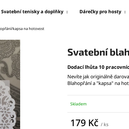
Svatební tenisky a doplňky
Dárečky pro hosty
hopřání/kapsa na hotovost
Co potřebujete najít?
Svatební bla
HLEDAT
Dodací lhůta 10 pracovní
Nevíte jak originálně daro
Doporučujeme
Blahopřání a "kapsa" na hot
Skladem
179 Kč
/ ks