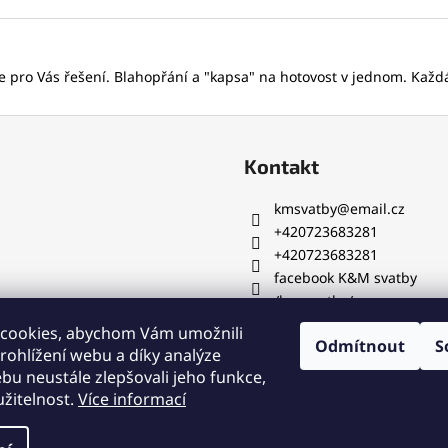
pro Vás řešení. Blahopřání a "kapsa" na hotovost v jednom. Každá
Kontakt
kmsvatby
@
email.cz
+420723683281
+420723683281
facebook K&M svatby
/km_svatby/
cookies, abychom Vám umožnili
Odmítnout
S
ohlížení webu a díky analýze
kmsvatby
facebook
u neustále zlepšovali jeho funkce,
žitelnost.
Více informací
zena.
Upravit nastavení cookies