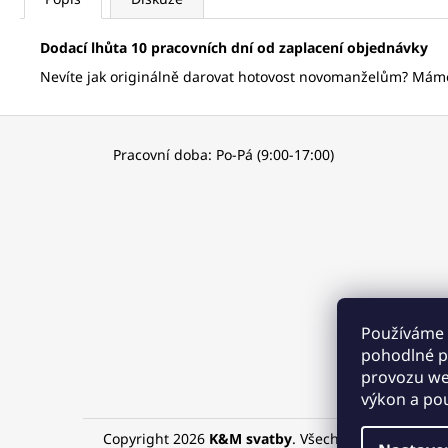
Dodací lhůta 10 pracovních dní od zaplacení objednávky
Nevíte jak originálně darovat hotovost novomanželům? Máme 
Z
á
Pracovní doba: Po-Pá (9:00-17:00)
p
a
t
í
Používáme 
pohodlné pr
provozu web
výkon a pou
Copyright 2026
K&M svatby
. Všechna práva vyhra