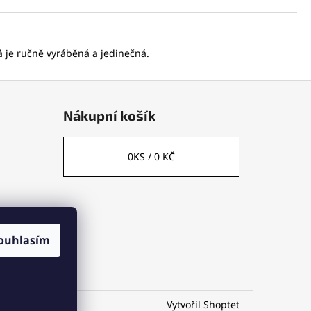
 je ručně vyráběná a jedinečná.
Nákupní košík
0
KS /
0 KČ
ouhlasím
Vytvořil Shoptet